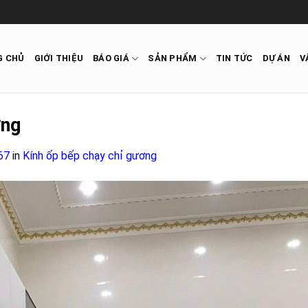
G CHỦ
GIỚI THIỆU
BÁO GIÁ
SẢN PHẨM
TIN TỨC
DỰ ÁN
V
ơng
67
in
Kính ốp bếp chạy chỉ gương