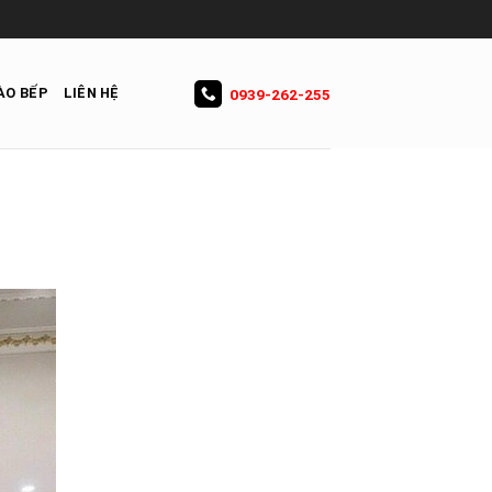
ÀO BẾP
LIÊN HỆ
0939-262-255