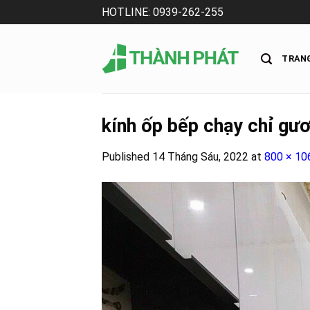
Skip
HOTLINE: 0939-262-255
to
content
TRAN
kính ốp bếp chạy chỉ gư
Published
14 Tháng Sáu, 2022
at
800 × 10