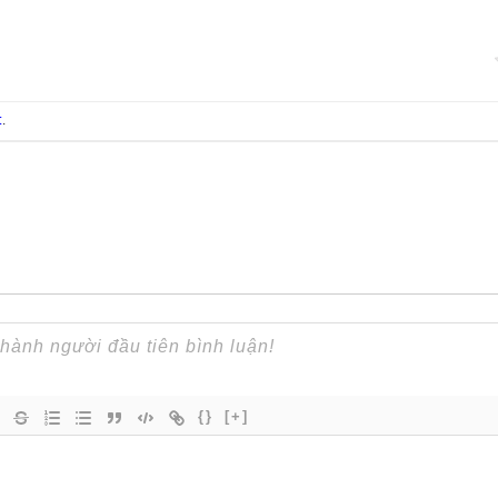
t
.
{}
[+]