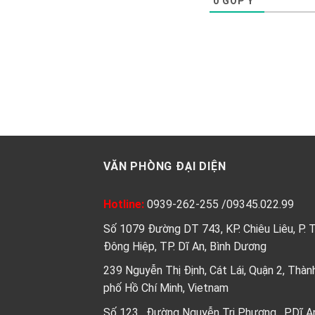
0
GÓP Ý
VĂN PHÒNG ĐẠI DIỆN
Hotline:
0939-262-255
/
09345.022.99
Số 1079 Đường DT 743, KP. Chiêu Liêu, P. 
Đông Hiệp, TP. Dĩ An, Bình Dương
239 Nguyễn Thị Định, Cát Lái, Quận 2, Thàn
phố Hồ Chí Minh, Vietnam
Số 123 , Đường Nguyễn Tri Phương , P.Dĩ A