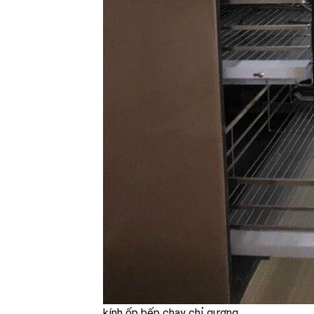
kính ốp bếp chạy chỉ gương