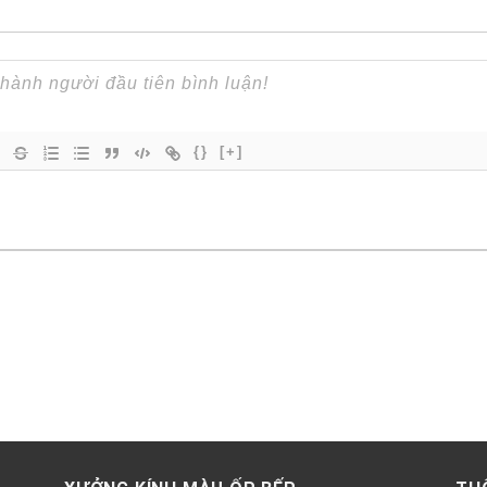
{}
[+]