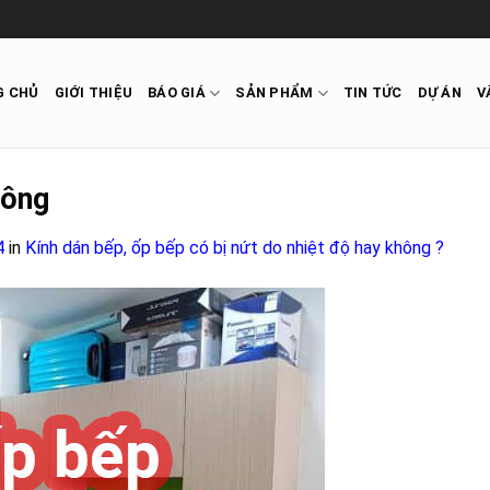
G CHỦ
GIỚI THIỆU
BÁO GIÁ
SẢN PHẨM
TIN TỨC
DỰ ÁN
V
hông
4
in
Kính dán bếp, ốp bếp có bị nứt do nhiệt độ hay không ?