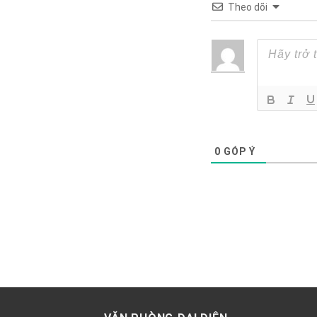
Theo dõi
0
GÓP Ý