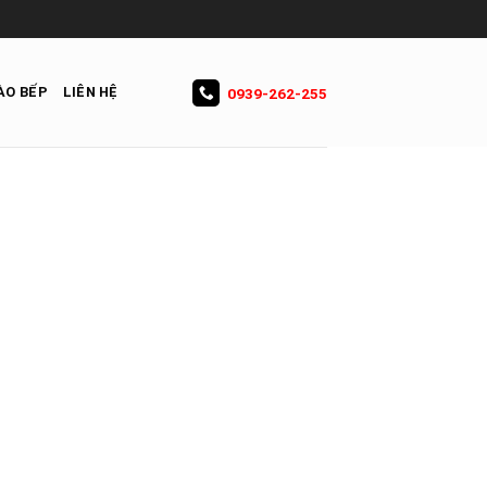
ÀO BẾP
LIÊN HỆ
0939-262-255