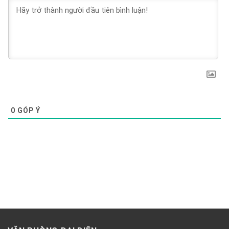
0
GÓP Ý