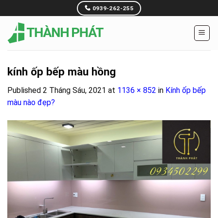
Skip
0939-262-255
to
content
kính ốp bếp màu hồng
Published
2 Tháng Sáu, 2021
at
1136 × 852
in
Kính ốp bếp
màu nào đẹp?