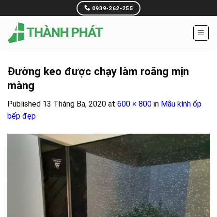
Skip
0939-262-255
to
content
Đường keo được chạy làm roăng mịn
màng
Published
13 Tháng Ba, 2020
at
600 × 800
in
Mẫu kính ốp
bếp đẹp