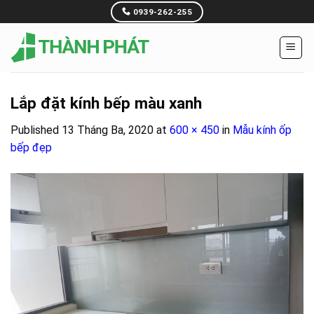
Skip
0939-262-255
to
content
Lắp đặt kính bếp màu xanh
Published
13 Tháng Ba, 2020
at
600 × 450
in
Mẫu kính ốp
bếp đẹp