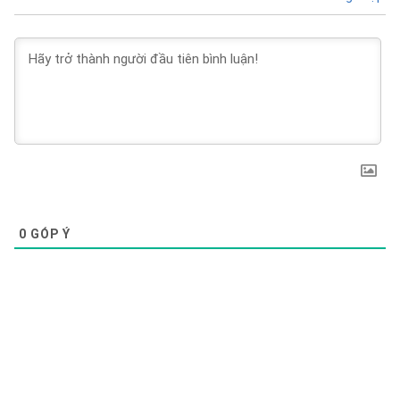
0
GÓP Ý