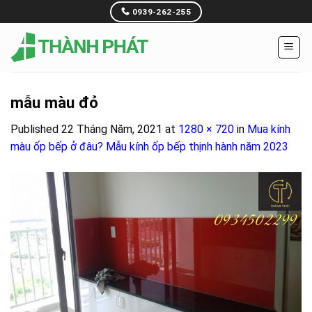
Skip
0939-262-255
to
content
mẫu màu đỏ
Published
22 Tháng Năm, 2021
at
1280 × 720
in
Mua kính
màu ốp bếp ở đâu? Mẫu kính ốp bếp thịnh hành năm 2023