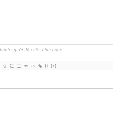
{}
[+]