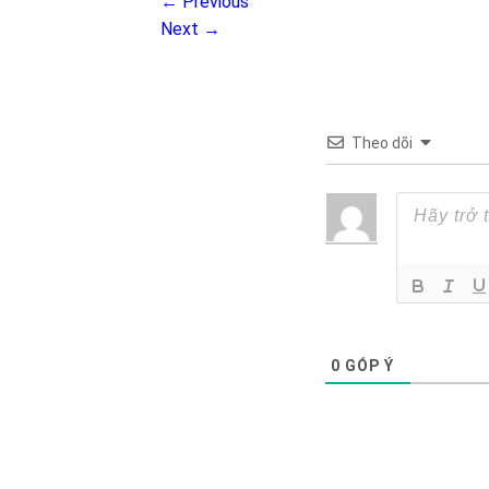
←
Previous
Next
→
Theo dõi
0
GÓP Ý