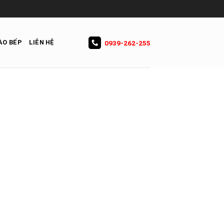
ÀO BẾP
LIÊN HỆ
0939-262-255