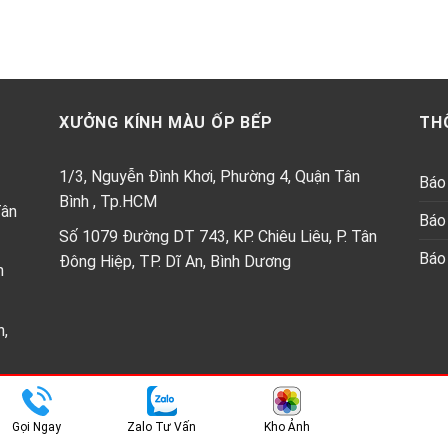
XƯỞNG KÍNH MÀU ỐP BẾP
TH
1/3, Nguyễn Đình Khơi, Phường 4, Quận Tân
Báo 
Bình , Tp.HCM
Tân
Báo 
Số 1079 Đường DT 743, KP. Chiêu Liêu, P. Tân
Báo 
Đông Hiệp, TP. Dĩ An, Bình Dương
h
n,
Copyright 2026 ©
Kính ốp bêp Thành Phát
Gọi Ngay
Zalo Tư Vấn
Kho Ảnh