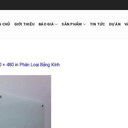
G CHỦ
GIỚI THIỆU
BÁO GIÁ
SẢN PHẨM
TIN TỨC
DỰ ÁN
V
0 × 480
in
Phân Loại Bảng Kính