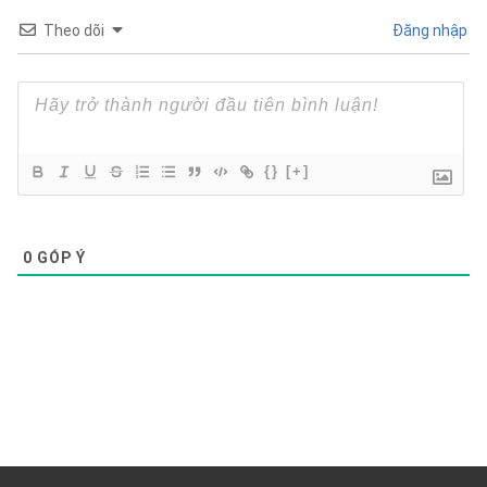
Theo dõi
Đăng nhập
{}
[+]
0
GÓP Ý