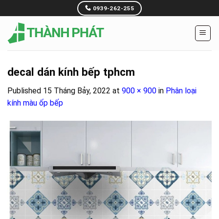
Skip
0939-262-255
to
content
decal dán kính bếp tphcm
Published
15 Tháng Bảy, 2022
at
900 × 900
in
Phân loại
kính màu ốp bếp