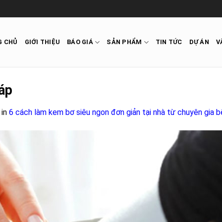
G CHỦ
GIỚI THIỆU
BÁO GIÁ
SẢN PHẨM
TIN TỨC
DỰ ÁN
V
áp
in
6 cách làm kem bơ siêu ngon đơn giản tại nhà từ chuyên gia 