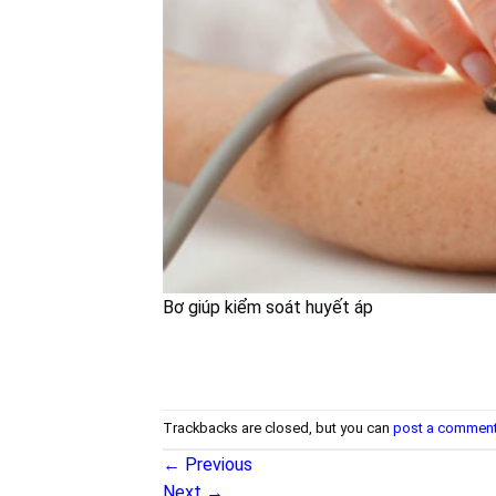
Bơ giúp kiểm soát huyết áp
Trackbacks are closed, but you can
post a commen
←
Previous
Next
→