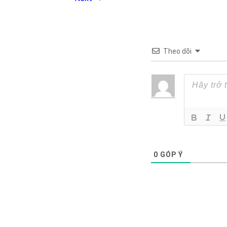
Theo dõi
0
GÓP Ý