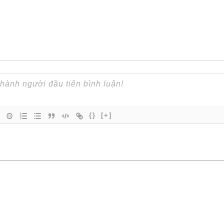
{}
[+]