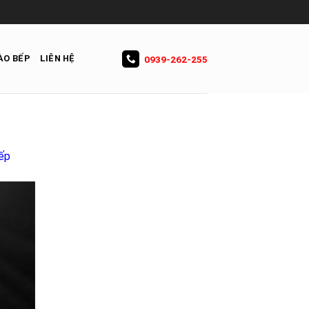
ÀO BẾP
LIÊN HỆ
0939-262-255
bếp