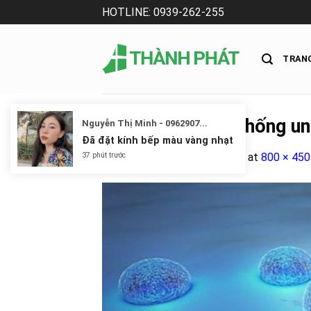
Skip
HOTLINE: 0939-262-255
to
content
TRAN
Bơ có khả năng chống un
Nguyễn Thị Minh - 0962907...
Đã đặt kính bếp màu vàng nhạt
Published
17 Tháng Tư, 2023
at
800 × 450
37 phút trước