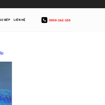
ÀO BẾP
LIÊN HỆ
0939-262-255
bếp