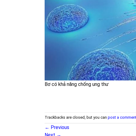
Bơ có khả năng chống ung thư
Trackbacks are closed, but you can
post a commen
←
Previous
Next
→