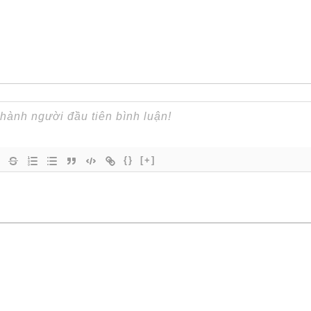
{}
[+]