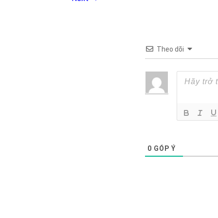
Theo dõi
0
GÓP Ý