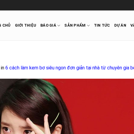
G CHỦ
GIỚI THIỆU
BÁO GIÁ
SẢN PHẨM
TIN TỨC
DỰ ÁN
V
in
6 cách làm kem bơ siêu ngon đơn giản tại nhà từ chuyên gia 