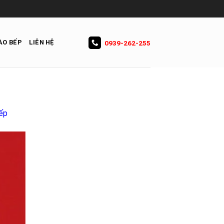
ÀO BẾP
LIÊN HỆ
0939-262-255
bếp