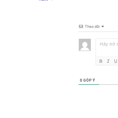
Theo dõi
0
GÓP Ý