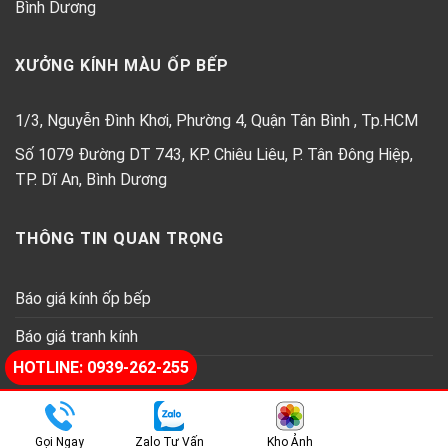
Bình Dương
XƯỞNG KÍNH MÀU ỐP BẾP
1/3, Nguyễn Đình Khơi, Phường 4, Quận Tân Bình , Tp.HCM
Số 1079 Đường DT 743, KP. Chiêu Liêu, P. Tân Đông Hiệp,
TP. Dĩ An, Bình Dương
THÔNG TIN QUAN TRỌNG
Báo giá kính ốp bếp
Báo giá tranh kính
HOTLINE: 0939-262-255
Báo giá kính thủy trang trí
Copyright 2026 ©
Kính ốp bêp Thành Phát
Gọi Ngay
Zalo Tư Vấn
Kho Ảnh