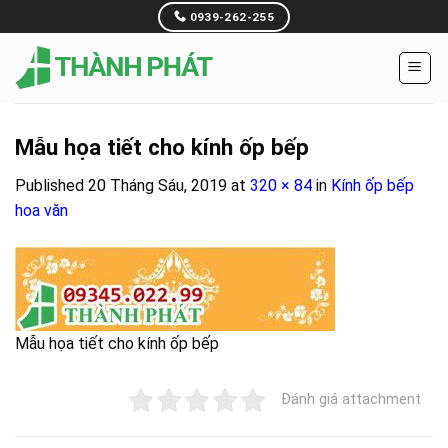
Skip
0939-262-255
to
content
Mẫu họa tiết cho kính ốp bếp
Published
20 Tháng Sáu, 2019
at
320 × 84
in
Kính ốp bếp
hoa văn
Mẫu họa tiết cho kính ốp bếp
Đánh giá attachment