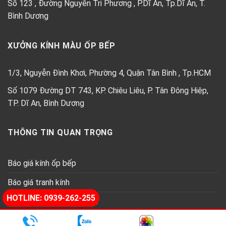
Số 123 , Đường Nguyễn Tri Phương , P.Dĩ An, Tp.Dĩ An, T.
Bình Dương
XƯỞNG KÍNH MÀU ỐP BẾP
1/3, Nguyễn Đình Khơi, Phường 4, Quận Tân Bình , Tp.HCM
Số 1079 Đường DT 743, KP. Chiêu Liêu, P. Tân Đông Hiệp,
TP. Dĩ An, Bình Dương
THÔNG TIN QUAN TRỌNG
Báo giá kính ốp bếp
Báo giá tranh kính
HOTLINE: 0939-262-255
Báo giá kính thủy trang trí