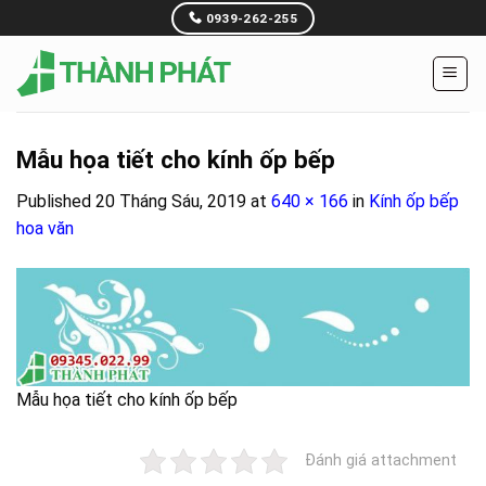
Skip
0939-262-255
to
content
Mẫu họa tiết cho kính ốp bếp
Published
20 Tháng Sáu, 2019
at
640 × 166
in
Kính ốp bếp
hoa văn
Mẫu họa tiết cho kính ốp bếp
Đánh giá attachment