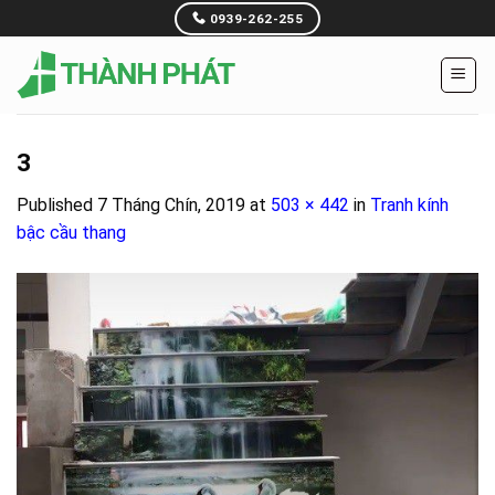
Skip
0939-262-255
to
content
3
Published
7 Tháng Chín, 2019
at
503 × 442
in
Tranh kính
bậc cầu thang