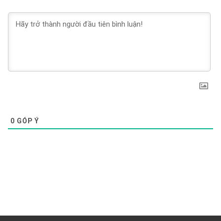
0
GÓP Ý