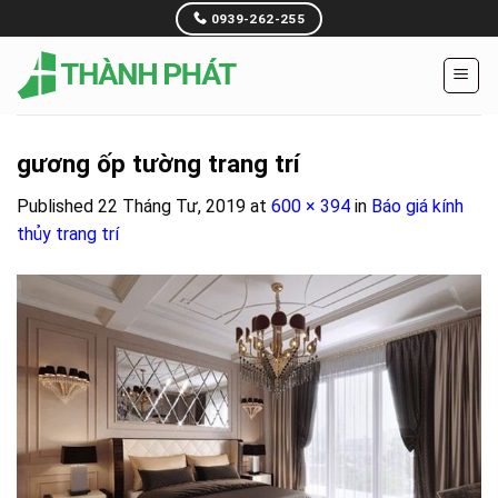
Skip
0939-262-255
to
content
gương ốp tường trang trí
Published
22 Tháng Tư, 2019
at
600 × 394
in
Báo giá kính
thủy trang trí