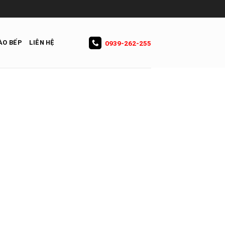
ÀO BẾP
LIÊN HỆ
0939-262-255