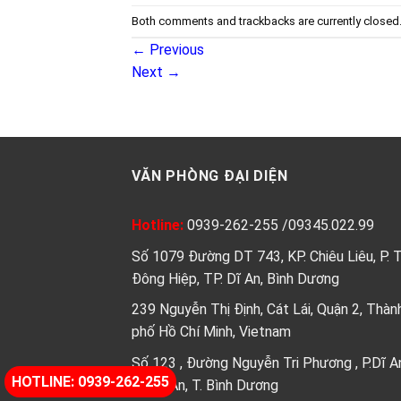
Both comments and trackbacks are currently closed
←
Previous
Next
→
VĂN PHÒNG ĐẠI DIỆN
Hotline:
0939-262-255
/
09345.022.99
Số 1079 Đường DT 743, KP. Chiêu Liêu, P. 
Đông Hiệp, TP. Dĩ An, Bình Dương
239 Nguyễn Thị Định, Cát Lái, Quận 2, Thàn
phố Hồ Chí Minh, Vietnam
Số 123 , Đường Nguyễn Tri Phương , P.Dĩ A
HOTLINE: 0939-262-255
Tp.Dĩ An, T. Bình Dương