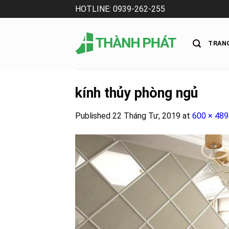
Skip
HOTLINE: 0939-262-255
to
content
TRAN
kính thủy phòng ngủ
Published
22 Tháng Tư, 2019
at
600 × 489