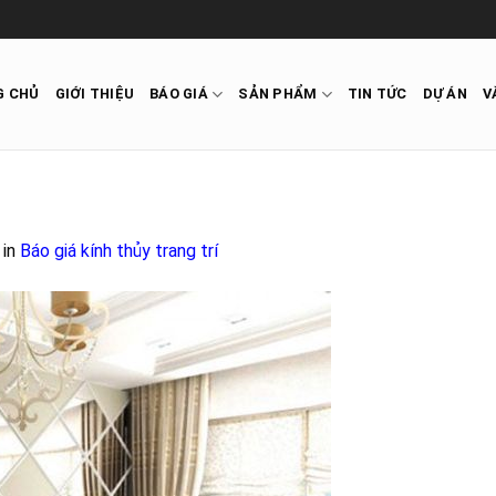
G CHỦ
GIỚI THIỆU
BÁO GIÁ
SẢN PHẨM
TIN TỨC
DỰ ÁN
V
in
Báo giá kính thủy trang trí