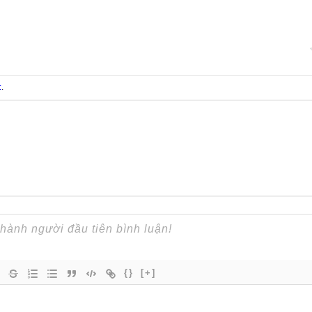
t
.
{}
[+]