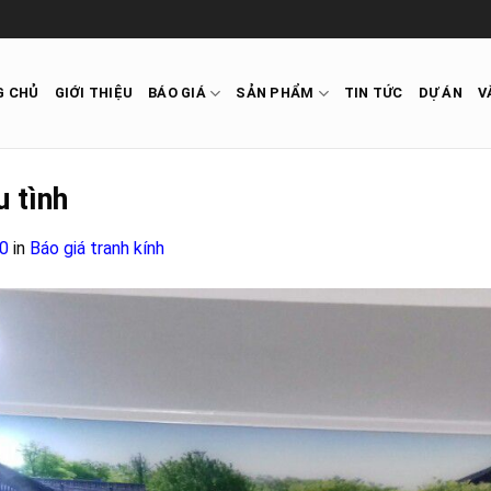
G CHỦ
GIỚI THIỆU
BÁO GIÁ
SẢN PHẨM
TIN TỨC
DỰ ÁN
V
u tình
0
in
Báo giá tranh kính