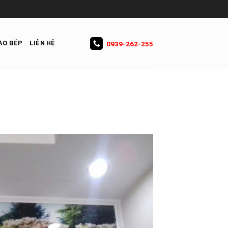
ÀO BẾP
LIÊN HỆ
0939-262-255