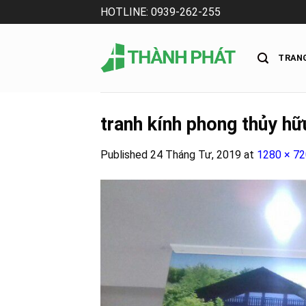
Skip
HOTLINE: 0939-262-255
to
content
TRAN
tranh kính phong thủy hữ
Published
24 Tháng Tư, 2019
at
1280 × 72