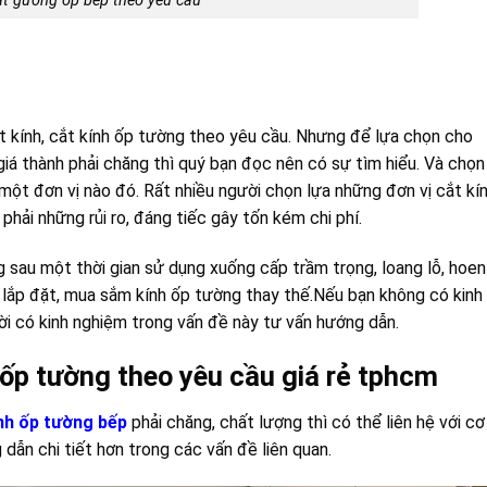
t gương ốp bếp theo yêu cầu
cắt kính, cắt kính ốp tường theo yêu cầu. Nhưng để lựa chọn cho
i giá thành phải chăng thì quý bạn đọc nên có sự tìm hiểu. Và chọn
 một đơn vị nào đó. Rất nhiều người chọn lựa những đơn vị cắt kí
hải những rủi ro, đáng tiếc gây tốn kém chi phí.
 sau một thời gian sử dụng xuống cấp trầm trọng, loang lỗ, hoen
ải lắp đặt, mua sắm kính ốp tường thay thế.Nếu bạn không có kinh
i có kinh nghiệm trong vấn đề này tư vấn hướng dẫn.
ốp tường theo yêu cầu giá rẻ tphcm
nh ốp tường bếp
phải chăng, chất lượng thì có thể liên hệ với cơ
dẫn chi tiết hơn trong các vấn đề liên quan.