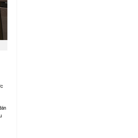
ợc
dán
u