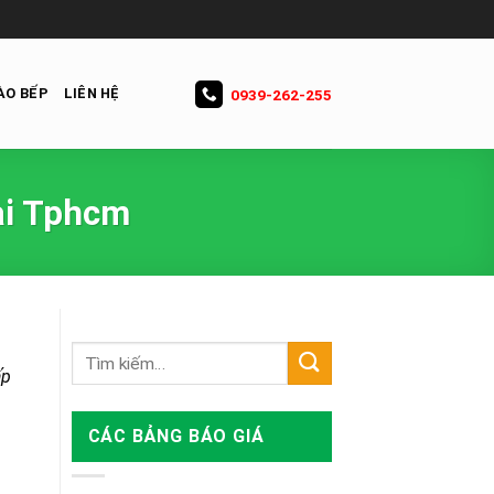
ÀO BẾP
LIÊN HỆ
0939-262-255
tại Tphcm
ấp
CÁC BẢNG BÁO GIÁ