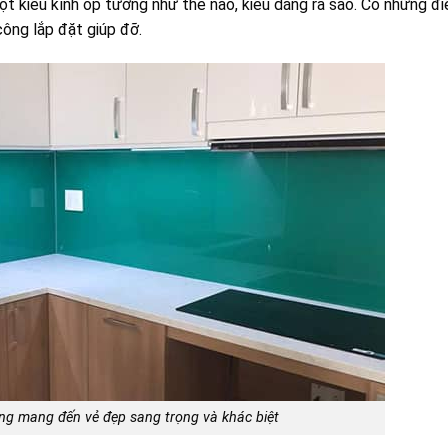
ột kiểu kính ốp tường như thế nào, kiểu dáng ra sao. Có những đ
công lắp đặt giúp đỡ.
ng mang đến vẻ đẹp sang trọng và khác biệt