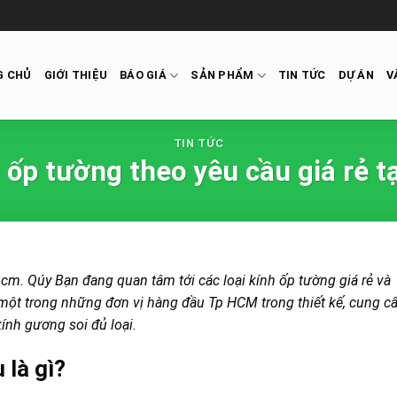
G CHỦ
GIỚI THIỆU
BÁO GIÁ
SẢN PHẨM
TIN TỨC
DỰ ÁN
V
TIN TỨC
 ốp tường theo yêu cầu giá rẻ 
cm. Qúy Bạn đang quan tâm tới các loại kính ốp tường giá rẻ và
một trong những đơn vị hàng đầu Tp HCM trong thiết kế, cung c
kính gương soi đủ loại.
 là gì?