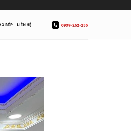
ÀO BẾP
LIÊN HỆ
0939-262-255