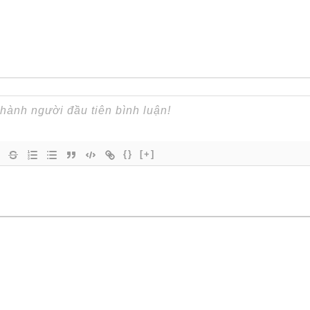
{}
[+]