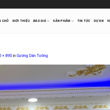
G CHỦ
GIỚI THIỆU
BÁO GIÁ
SẢN PHẨM
TIN TỨC
DỰ ÁN
V
0 × 890
in
Gương Dán Tường