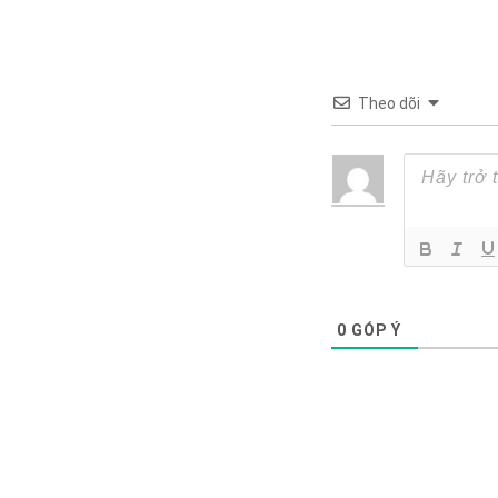
Theo dõi
0
GÓP Ý