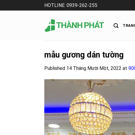
Skip
HOTLINE: 0939-262-255
to
content
TRAN
mẫu gương dán tường
Published
14 Tháng Mười Một, 2022
at
90