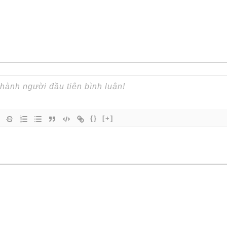
{}
[+]