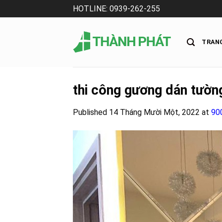
Skip
HOTLINE: 0939-262-255
to
content
TRAN
thi công gương dán tườn
Published
14 Tháng Mười Một, 2022
at
90