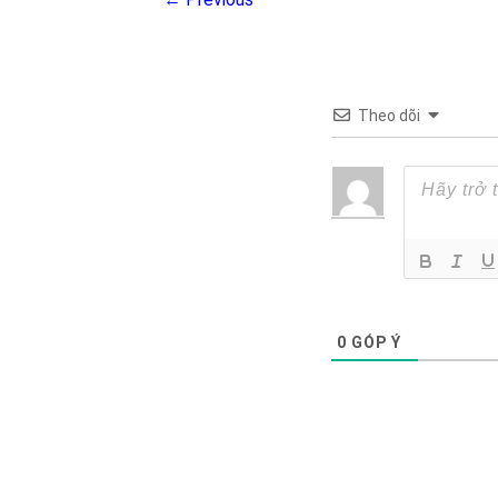
Theo dõi
0
GÓP Ý