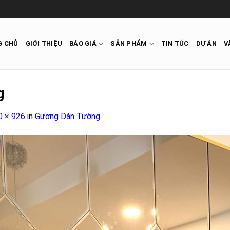
G CHỦ
GIỚI THIỆU
BÁO GIÁ
SẢN PHẨM
TIN TỨC
DỰ ÁN
V
g
0 × 926
in
Gương Dán Tường