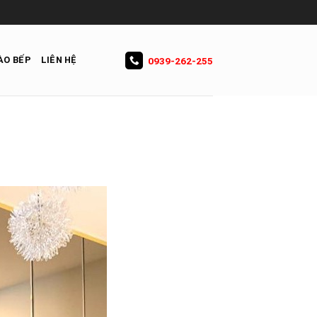
ÀO BẾP
LIÊN HỆ
0939-262-255