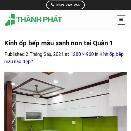
Skip
0939-262-255
to
content
Kính ốp bếp màu xanh non tại Quận 1
Published
2 Tháng Sáu, 2021
at
1280 × 960
in
Kính ốp bếp
màu nào đẹp?