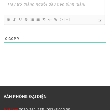
{}
[+]
0
GÓP Ý
VĂN PHÒNG ĐẠI DIỆN
Hotline:
0939-262-255
/
09345.022.99