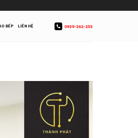
ÀO BẾP
LIÊN HỆ
0939-262-255