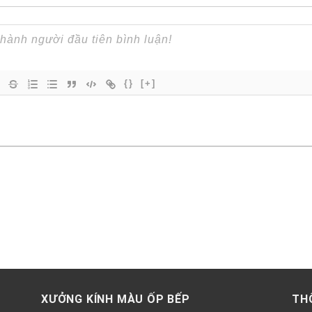
{}
[+]
XƯỞNG KÍNH MÀU ỐP BẾP
TH