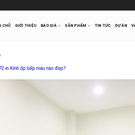
G CHỦ
GIỚI THIỆU
BÁO GIÁ
SẢN PHẨM
TIN TỨC
DỰ ÁN
V
p
72
in
Kính ốp bếp màu nào đẹp?