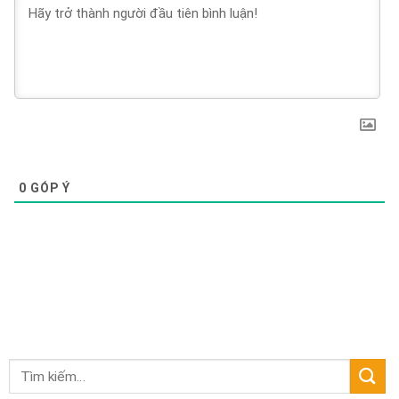
0
GÓP Ý