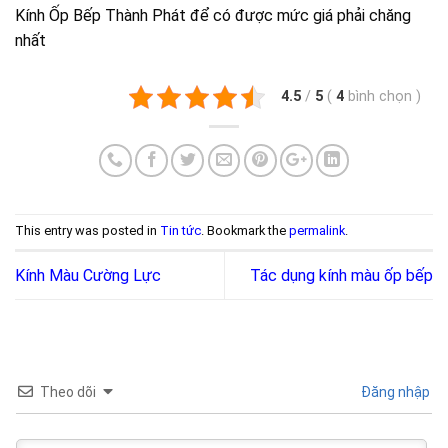
Kính Ốp Bếp Thành Phát để có được mức giá phải chăng
nhất
4.5
/
5
(
4
bình chọn
)
This entry was posted in
Tin tức
. Bookmark the
permalink
.
Kính Màu Cường Lực
Tác dụng kính màu ốp bếp
Theo dõi
Đăng nhập