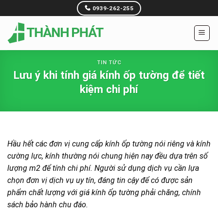
Skip
0939-262-255
to
content
TIN TỨC
Lưu ý khi tính giá kính ốp tường để tiết
kiệm chi phí
Hầu hết các đơn vị cung cấp kính ốp tường nói riêng và kính
cường lực, kính thường nói chung hiện nay đều dựa trên số
lượng m2 để tính chi phí. Người sử dụng dịch vụ cần lựa
chọn đơn vị dịch vụ uy tín, đáng tin cậy để có được sản
phẩm chất lượng với giá kính ốp tường phải chăng, chính
sách bảo hành chu đáo.