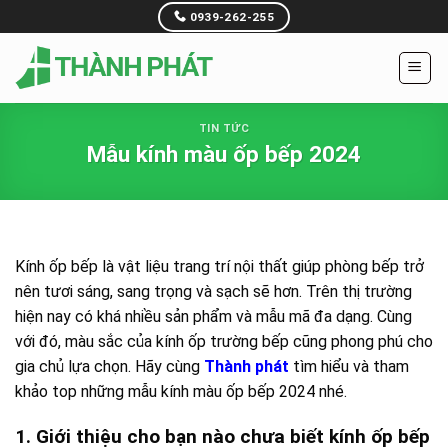
Skip
0939-262-255
to
content
Nguyễn Thị Minh - 0962907...
TIN TỨC
Đã đặt kính bếp màu vàng nhạt
Mẫu kính màu ốp bếp 2024
37 phút trước
Kính ốp bếp là vật liệu trang trí nội thất giúp phòng bếp trở
nên tươi sáng, sang trọng và sạch sẽ hơn. Trên thị trường
hiện nay có khá nhiều sản phẩm và mẫu mã đa dạng. Cùng
với đó, màu sắc của kính ốp trường bếp cũng phong phú cho
gia chủ lựa chọn. Hãy cùng
Thành phát
tìm hiểu và tham
khảo top những mẫu kính màu ốp bếp 2024 nhé.
1. Giới thiệu cho bạn nào chưa biết kính ốp bếp