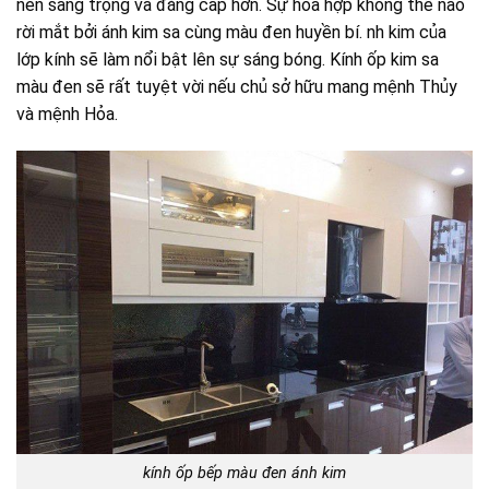
nên sang trọng và đẳng cấp hơn. Sự hòa hợp không thể nào
rời mắt bởi ánh kim sa cùng màu đen huyền bí. nh kim của
lớp kính sẽ làm nổi bật lên sự sáng bóng. Kính ốp kim sa
màu đen sẽ rất tuyệt vời nếu chủ sở hữu mang mệnh Thủy
và mệnh Hỏa.
kính ốp bếp màu đen ánh kim