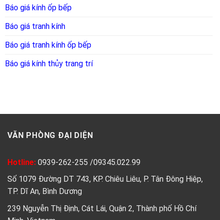
Báo giá kính ốp bếp
Báo giá tranh kính
Báo giá tranh kính ốp bếp
Báo giá kính thủy trang trí
VĂN PHÒNG ĐẠI DIỆN
Hotline:
0939-262-255
/
09345.022.99
Số 1079 Đường DT 743, KP. Chiêu Liêu, P. Tân Đông Hiệp,
TP. Dĩ An, Bình Dương
239 Nguyễn Thị Định, Cát Lái, Quận 2, Thành phố Hồ Chí