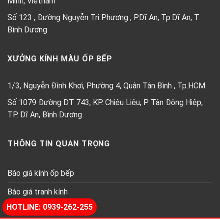
Minh, Vietnam
Số 123 , Đường Nguyễn Tri Phương , P.Dĩ An, Tp.Dĩ An, T.
Bình Dương
XƯỞNG KÍNH MÀU ỐP BẾP
1/3, Nguyễn Đình Khơi, Phường 4, Quận Tân Bình , Tp.HCM
Số 1079 Đường DT 743, KP. Chiêu Liêu, P. Tân Đông Hiệp,
TP. Dĩ An, Bình Dương
THÔNG TIN QUAN TRỌNG
Báo giá kính ốp bếp
Báo giá tranh kính
HOTLINE: 0939-262-255
Báo giá kính thủy trang trí