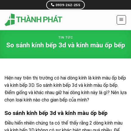
Skip
0939-262-255
to
content
TIN TỨC
So sánh kính bếp 3d và kính màu ốp bếp
Hiện nay trên thị trường có hai dòng kính là kính màu ốp bếp
và kính bếp 3D. So sánh kính bếp 3d và kính màu ốp bếp.
Điểm giống và khác nhau giữ hai dòng kính này là gì? Nên lựa
chọn loại kính nào cho gian bếp của mình?
So sánh kính bếp 3d và kính màu ốp bếp
Điều hiển nhiên chúng ta có thể thấy rằng 2 dòng kính màu
và kính bếp 3D không có sự khác biệt nhau quá nhiều. Để