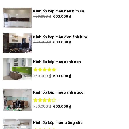
5 sao
Kính ốp bếp màu nâu kim sa
750.000
₫
600.000
₫
Kính ốp bếp màu đen ánh kim
750.000
₫
600.000
₫
Kính ốp bếp màu xanh non
750.000
₫
600.000
₫
Được xếp
hạng
5.00
5
sao
Kính ốp bếp màu xanh ngọc
750.000
₫
600.000
₫
Được xếp
hạng
4.00
5 sao
Kính ốp bếp màu trắng sữa