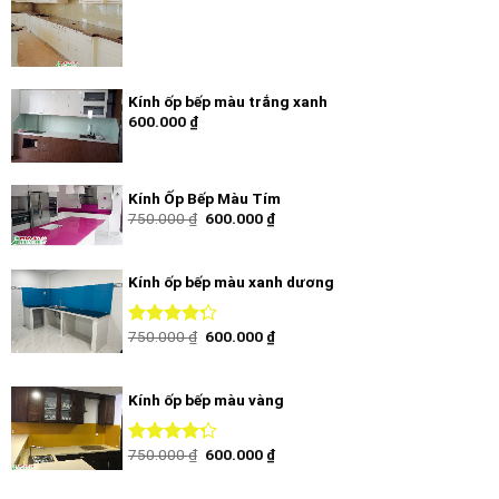
Kính ốp bếp màu trắng xanh
600.000
₫
Kính Ốp Bếp Màu Tím
750.000
₫
600.000
₫
Kính ốp bếp màu xanh dương
750.000
₫
600.000
₫
Được xếp
hạng
4.00
5 sao
Kính ốp bếp màu vàng
750.000
₫
600.000
₫
Được xếp
hạng
4.00
5 sao