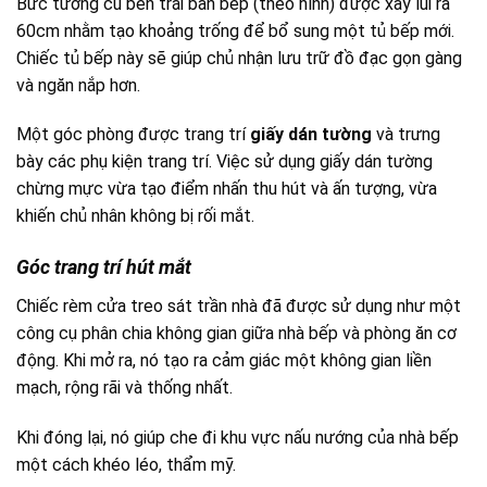
Bức tường cũ bên trái bàn bếp (theo hình) được xây lùi ra
60cm nhằm tạo khoảng trống để bổ sung một tủ bếp mới.
Chiếc tủ bếp này sẽ giúp chủ nhận lưu trữ đồ đạc gọn gàng
và ngăn nắp hơn.
Một góc phòng được trang trí
giấy dán tường
và trưng
bày các phụ kiện trang trí. Việc sử dụng giấy dán tường
chừng mực vừa tạo điểm nhấn thu hút và ấn tượng, vừa
khiến chủ nhân không bị rối mắt.
Góc trang trí hút mắt
Chiếc rèm cửa treo sát trần nhà đã được sử dụng như một
công cụ phân chia không gian giữa nhà bếp và phòng ăn cơ
động. Khi mở ra, nó tạo ra cảm giác một không gian liền
mạch, rộng rãi và thống nhất.
Khi đóng lại, nó giúp che đi khu vực nấu nướng của nhà bếp
một cách khéo léo, thẩm mỹ.