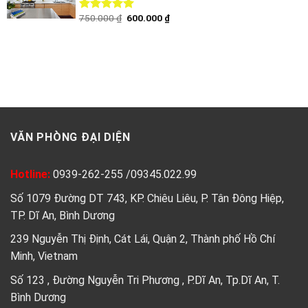
750.000
₫
600.000
₫
Được xếp
hạng
5.00
5
sao
VĂN PHÒNG ĐẠI DIỆN
Hotline:
0939-262-255
/
09345.022.99
Số 1079 Đường DT 743, KP. Chiêu Liêu, P. Tân Đông Hiệp,
TP. Dĩ An, Bình Dương
239 Nguyễn Thị Định, Cát Lái, Quận 2, Thành phố Hồ Chí
Minh, Vietnam
Số 123 , Đường Nguyễn Tri Phương , P.Dĩ An, Tp.Dĩ An, T.
Bình Dương