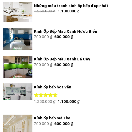
Những mẫu tranh kính ốp bếp đẹp nhất
1.250.000
₫
1.100.000
₫
Kính Ốp Bếp Màu Xanh Nước Biển
700.000
₫
600.000
₫
Kính Ốp Bếp Màu Xanh Lá Cây
700.000
₫
600.000
₫
Kính ốp bếp hoa văn
1.250.000
₫
1.100.000
₫
Được xếp
hạng
5.00
5
sao
Kính ốp bếp màu be
700.000
₫
600.000
₫