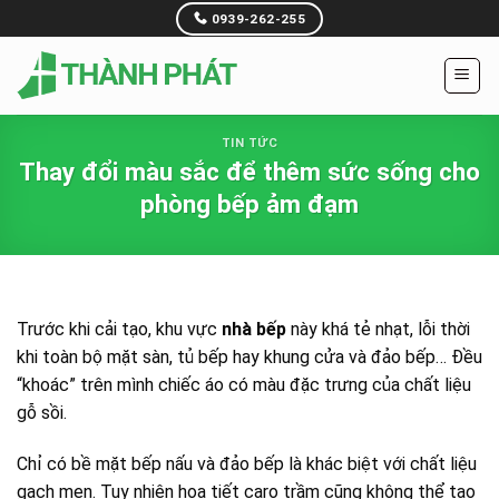
Skip
0939-262-255
to
content
TIN TỨC
Thay đổi màu sắc để thêm sức sống cho
phòng bếp ảm đạm
Trước khi cải tạo, khu vực
nhà bếp
này khá tẻ nhạt, lỗi thời
khi toàn bộ mặt sàn, tủ bếp hay khung cửa và đảo bếp… Đều
“khoác” trên mình chiếc áo có màu đặc trưng của chất liệu
gỗ sồi.
Chỉ có bề mặt bếp nấu và đảo bếp là khác biệt với chất liệu
gạch men. Tuy nhiên họa tiết caro trầm cũng không thể tạo