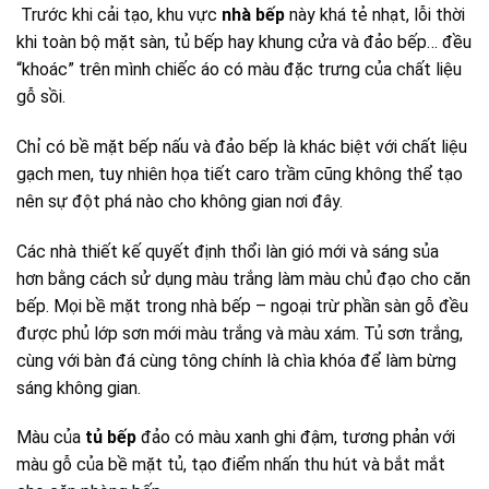
Trước khi cải tạo, khu vực
nhà bếp
này khá tẻ nhạt, lỗi thời
khi toàn bộ mặt sàn, tủ bếp hay khung cửa và đảo bếp… đều
“khoác” trên mình chiếc áo có màu đặc trưng của chất liệu
gỗ sồi.
Chỉ có bề mặt bếp nấu và đảo bếp là khác biệt với chất liệu
gạch men, tuy nhiên họa tiết caro trầm cũng không thể tạo
nên sự đột phá nào cho không gian nơi đây.
Các nhà thiết kế quyết định thổi làn gió mới và sáng sủa
hơn bằng cách sử dụng màu trắng làm màu chủ đạo cho căn
bếp. Mọi bề mặt trong nhà bếp – ngoại trừ phần sàn gỗ đều
được phủ lớp sơn mới màu trắng và màu xám. Tủ sơn trắng,
cùng với bàn đá cùng tông chính là chìa khóa để làm bừng
sáng không gian.
Màu của
tủ bếp
đảo có màu xanh ghi đậm, tương phản với
màu gỗ của bề mặt tủ, tạo điểm nhấn thu hút và bắt mắt