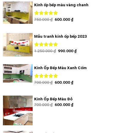
Kính ốp bếp màu vàng chanh
750.000
₫
600.000
₫
Được xếp
hạng
4.67
5 sao
Mẫu tranh kính ốp bếp 2023
1.250.000
₫
990.000
₫
Được xếp
hạng
5.00
5
sao
Kính Ốp Bếp Màu Xanh Cốm
700.000
₫
600.000
₫
Được xếp
hạng
5.00
5
sao
Kính Ốp Bếp Màu Đỏ
700.000
₫
600.000
₫