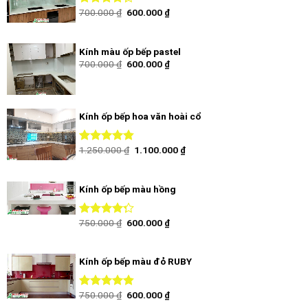
700.000
₫
600.000
₫
Được xếp
hạng
4.00
5 sao
Kính màu ốp bếp pastel
700.000
₫
600.000
₫
Kính ốp bếp hoa văn hoài cổ
1.250.000
₫
1.100.000
₫
Được xếp
hạng
4.50
5 sao
Kính ốp bếp màu hồng
750.000
₫
600.000
₫
Được xếp
hạng
4.00
5 sao
Kính ốp bếp màu đỏ RUBY
750.000
₫
600.000
₫
Được xếp
hạng
4.50