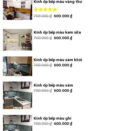
Kính ốp bếp màu vàng thư
700.000
₫
600.000
₫
Được xếp
hạng
5.00
5
sao
Kính ốp bếp màu kem sữa
700.000
₫
600.000
₫
Kính ốp bếp màu xám khói
700.000
₫
600.000
₫
Kính ốp bếp màu xám
700.000
₫
600.000
₫
Kính ốp bếp màu ghi
700.000
₫
600.000
₫