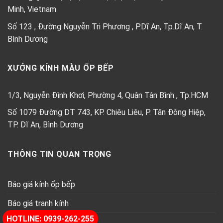
Minh, Vietnam
Số 123 , Đường Nguyễn Tri Phương , P.Dĩ An, Tp.Dĩ An, T.
Bình Dương
XƯỞNG KÍNH MÀU ỐP BẾP
1/3, Nguyễn Đình Khơi, Phường 4, Quận Tân Bình , Tp.HCM
Số 1079 Đường DT 743, KP. Chiêu Liêu, P. Tân Đông Hiệp,
TP. Dĩ An, Bình Dương
THÔNG TIN QUAN TRỌNG
Báo giá kính ốp bếp
Báo giá tranh kính
HOTLINE: 0939-262-255
Báo giá kính thủy trang trí