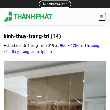
Skip
0939-262-255
to
content
kinh-thuy-trang-tri (14)
Published
26 Tháng Tư, 2019
at
960 × 1280
in
Thi công
kính thủy trang trí tại tphcm