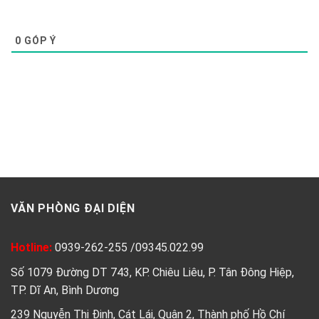
0
GÓP Ý
VĂN PHÒNG ĐẠI DIỆN
Hotline:
0939-262-255
/
09345.022.99
Số 1079 Đường DT 743, KP. Chiêu Liêu, P. Tân Đông Hiệp,
TP. Dĩ An, Bình Dương
239 Nguyễn Thị Định, Cát Lái, Quận 2, Thành phố Hồ Chí