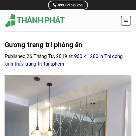
Skip
0939-262-255
to
content
Gương trang trí phòng ăn
Published
26 Tháng Tư, 2019
at
960 × 1280
in
Thi công
kính thủy trang trí tại tphcm