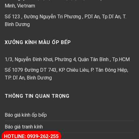
Minh, Vietnam
Số 123 , Đường Nguyễn Tri Phương , P.Dĩ An, Tp.Dĩ An, T.
Bình Dương
XƯỞNG KÍNH MÀU ỐP BẾP
1/3, Nguyễn Đình Khơi, Phường 4, Quận Tân Bình , Tp.HCM
Số 1079 Đường DT 743, KP. Chiêu Liêu, P. Tân Đông Hiệp,
TP. Dĩ An, Bình Dương
THÔNG TIN QUAN TRỌNG
Báo giá kính ốp bếp
Báo giá tranh kính
HOTLINE: 0939-262-255
Báo giá kính thủy trang trí