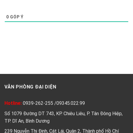
0
GÓP Ý
VĂN PHÒNG ĐẠI DIỆN
Hotline:
0939-262-255
/
09345.022.99
Số 1079 Đường DT 743, KP. Chiêu Liêu, P. Tân Đông Hiệp,
TP. Dĩ An, Bình Dương
239 Nguyễn Thị Định, Cát Lái, Quận 2, Thành phố Hồ Chí