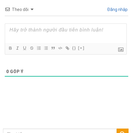
Theo dõi
Đăng nhập
{}
[+]
0
GÓP Ý