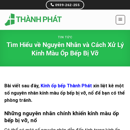
Skip
0939-262-255
to
content
TIN TỨC
Tìm Hiểu về Nguyên Nhân và Cách Xử Lý
Kính Màu Ốp Bếp Bị Vỡ
Bài viết sau đây,
Kính ốp bếp Thành Phát
xin liệt kê một
số nguyên nhân kính màu ốp bếp bị vỡ, nổ để bạn có thể
phòng tránh.
Những nguyên nhân chính khiến kính màu ốp
bếp bị vỡ, nổ