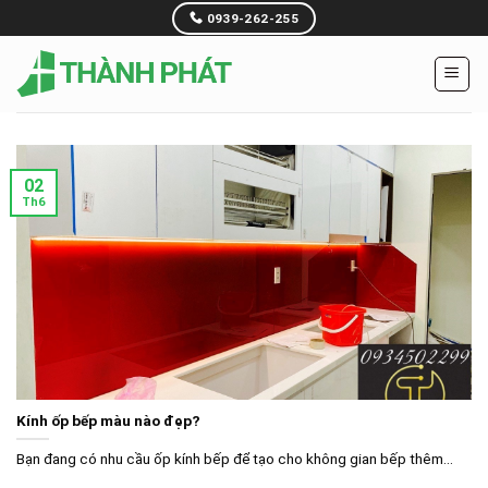
Skip
0939-262-255
to
content
02
Th6
Kính ốp bếp màu nào đẹp?
Bạn đang có nhu cầu ốp kính bếp để tạo cho không gian bếp thêm...