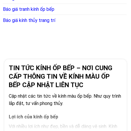
Báo giá tranh kính ốp bếp
Báo giá kính thủy trang trí
TIN TỨC KÍNH ỐP BẾP – NƠI CUNG
CẤP THÔNG TIN VỀ KÍNH MÀU ỐP
BẾP CẬP NHẬT LIÊN TỤC
Cập nhật các tin tức về kính màu ốp bếp. Như quy trình
lắp đặt, tư vấn phong thủy.
Lợi ích của kính ốp bếp
Với nhiều lợi ích như đẹp, bền và dễ dàng vệ sinh. Kính